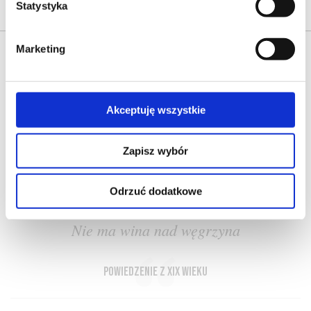
Statystyka
Marketing
Akceptuję wszystkie
O NAS
OFERTA ONLINE
PRODUCENCI
BLOG
Zapisz wybór
PRZEWODNIK
SŁOWNIK
Odrzuć dodatkowe
Nie ma wina nad węgrzyna
powiedzenie z XIX wieku