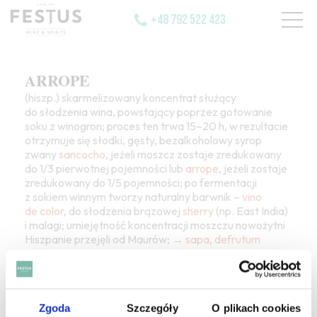
+48 792 522 423
ARROPE
(hiszp.) skarmelizowany koncentrat służący
do słodzenia wina, powstający poprzez gotowanie
soku z winogron; proces ten trwa 15–20 h, w rezultacie
otrzymuje się słodki, gęsty, bezalkoholowy syrop
zwany
sancocho
, jeżeli moszcz zostaje zredukowany
do 1/3 pierwotnej pojemności lub
arrope
, jeżeli zostaje
zredukowany do 1/5 pojemności; po fermentacji
z sokiem winnym tworzy naturalny barwnik –
vino
de color
, do słodzenia brązowej
sherry
(np. East India)
i malagi; umiejętność koncentracji moszczu nowożytni
Hiszpanie przejęli od Maurów; →
sapa
,
defrutum
Zgoda
Szczegóły
O plikach cookies