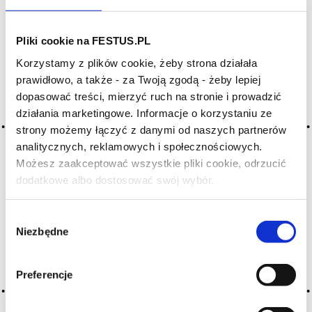
SZUKAJ W SŁOWNIKU
Pliki cookie na FESTUS.PL
Korzystamy z plików cookie, żeby strona działała
HASŁA ALFABETYCZNIE:
prawidłowo, a także - za Twoją zgodą - żeby lepiej
dopasować treści, mierzyć ruch na stronie i prowadzić
WYBIERZ LITERĘ ALFABETU PONIŻEJ:
działania marketingowe. Informacje o korzystaniu ze
A
B
C-Ć
D
E
F
G
strony możemy łączyć z danymi od naszych partnerów
analitycznych, reklamowych i społecznościowych.
H
I
J
K
L-Ł
M
N
Możesz zaakceptować wszystkie pliki cookie, odrzucić
O-Ó
P
Q
R
S-Ś
T
dodatkowe albo dostosować swój wybór.
Czy masz ukończone 18 lat?
U
V
W
X-Y
Wybór
Z-Ź-Ż
Niezbędne
zgody
Cały czas pracujemy nad wprowadzaniem do
słownika nowych haseł. Jeśli jakis termin stwarza
Preferencje
Państwu szczególny problem i nie ma go w słowniku
-
proszę nas o tym poinformować
.