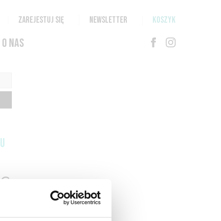
ZAREJESTUJ SIĘ
NEWSLETTER
KOSZYK
O NAS
TU
G
N
T