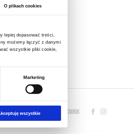
O plikach cookies
nad
do
y lepiej dopasować treści,
eł.
trony możemy łączyć z danymi
arza
ać wszystkie pliki cookie,
lny
o w
s o
Marketing
BLOG
PRZEWODNIK
SŁOWNIK
kceptuję wszystkie