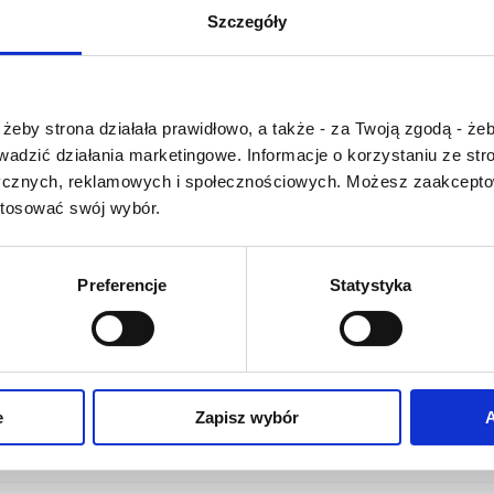
U
V
W
X-Y
Szczegóły
Z-Ź-Ż
Cały czas pracujemy 
Czy masz ukończone 18 lat?
wprowadzaniem 
żeby strona działała prawidłowo, a także - za Twoją zgodą - żeb
słownika nowych has
rowadzić działania marketingowe. Informacje o korzystaniu ze s
Jeśli jakis termin stw
ycznych, reklamowych i społecznościowych. Możesz zaakceptow
Państwu szczegó
stosować swój wybór.
problem i nie ma g
słowniku -
proszę na
tym poinformować
.
Preferencje
Statystyka
O NAS
OFERTA ONLINE
PRODUCENCI
e
Zapisz wybór
A