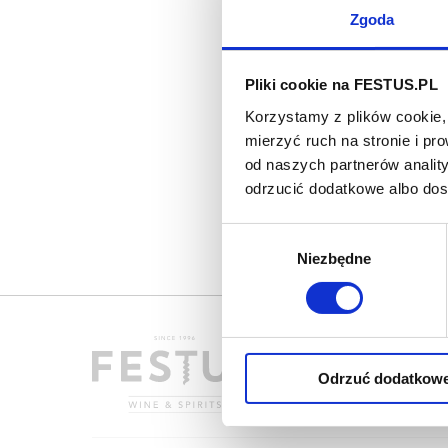
Zgoda
Pliki cookie na FESTUS.PL
Korzystamy z plików cookie, 
mierzyć ruch na stronie i p
od naszych partnerów analit
odrzucić dodatkowe albo do
Wybór
Niezbędne
zgody
Odrzuć dodatkow