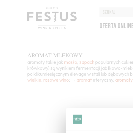
OFERTA ONLIN
AROMAT MLEKOWY
aromaty takie jak
masło
,
zapach
popularnych cuki
krówkowy) są wynikiem fermentacji jabłkowo-mlek
po klikumiesięcznym élevage w stali lub dębowych b
wielkie
,
rasowe
wino
; →
aromat
eteryczny,
aromaty