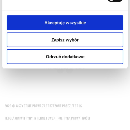
O NAS
OFERTA ONLINE
PRODUCENCI
BLOG
PRZEWODNIK
SŁOWNIK
Akceptuję wszystkie
Zapisz wybór
Wino to odkrywca sekretów
Odrzuć dodatkowe
powiedzenie chińskie
2026 © WSZYSTKIE PRAWA ZASTRZEŻONE PRZEZ FESTUS
REGULAMIN WITRYNY INTERNETOWEJ
POLITYKA PRYWATNOŚCI