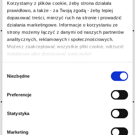
Korzystamy z plików cookie, żeby strona działała
A
B
C-Ć
D
E
F
G
prawidłowo, a także - za Twoją zgodą - żeby lepiej
H
I
J
K
L-Ł
M
N
dopasować treści, mierzyć ruch na stronie i prowadzić
działania marketingowe. Informacje o korzystaniu ze
O-Ó
P
Q
R
S-Ś
T
strony możemy łączyć z danymi od naszych partnerów
U
V
W
X-Y
analitycznych, reklamowych i społecznościowych.
Możesz zaakceptować wszystkie pliki cookie, odrzucić
Z-Ź-Ż
dodatkowe albo dostosować swój wybór.
Czy masz ukończone 18 lat?
Cały czas pracujemy nad wprowadzaniem do
słownika nowych haseł. Jeśli jakis termin stwarza
Wybór
Państwu szczególny problem i nie ma go w słowniku
Niezbędne
zgody
-
proszę nas o tym poinformować
.
Preferencje
Statystyka
Marketing