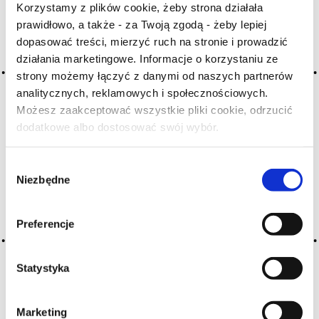
Korzystamy z plików cookie, żeby strona działała
A
B
C-Ć
D
E
F
G
prawidłowo, a także - za Twoją zgodą - żeby lepiej
H
I
J
K
L-Ł
M
N
dopasować treści, mierzyć ruch na stronie i prowadzić
działania marketingowe. Informacje o korzystaniu ze
O-Ó
P
Q
R
S-Ś
T
strony możemy łączyć z danymi od naszych partnerów
U
V
W
X-Y
analitycznych, reklamowych i społecznościowych.
Możesz zaakceptować wszystkie pliki cookie, odrzucić
Z-Ź-Ż
dodatkowe albo dostosować swój wybór.
Czy masz ukończone 18 lat?
Cały czas pracujemy nad wprowadzaniem do
słownika nowych haseł. Jeśli jakis termin stwarza
Wybór
Państwu szczególny problem i nie ma go w słowniku
Niezbędne
zgody
-
proszę nas o tym poinformować
.
Preferencje
Statystyka
Marketing