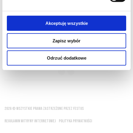
O NAS
OFERTA ONLINE
PRODUCENCI
BLOG
PRZEWODNIK
SŁOWNIK
Akceptuję wszystkie
Zapisz wybór
Wino to najpiękniejszy dar bogów dla ludzi
Odrzuć dodatkowe
Platon
2026 © WSZYSTKIE PRAWA ZASTRZEŻONE PRZEZ FESTUS
REGULAMIN WITRYNY INTERNETOWEJ
POLITYKA PRYWATNOŚCI