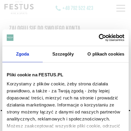
+48 792 522 423
ZALOGUJ SIĘ DO SWOJEGO KONTA
E-mail
Zgoda
Szczegóły
O plikach cookies
Pliki cookie na FESTUS.PL
Hasło
Korzystamy z plików cookie, żeby strona działała
POKAŻ
prawidłowo, a także - za Twoją zgodą - żeby lepiej
dopasować treści, mierzyć ruch na stronie i prowadzić
Nie pamiętasz hasła?
działania marketingowe. Informacje o korzystaniu ze
strony możemy łączyć z danymi od naszych partnerów
analitycznych, reklamowych i społecznościowych.
ZALOGUJ SIĘ
Możesz zaakceptować wszystkie pliki cookie, odrzucić