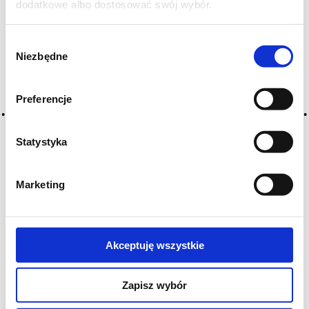
dodatkowe albo dostosować swój wybór.
Czy masz ukończone 18 lat?
Nie masz konta? Załóż je tutaj
Wybór
Niezbędne
zgody
Preferencje
Statystyka
O NAS
OFERTA ONLINE
PRODUCENCI
BLOG
Marketing
PRZEWODNIK
SŁOWNIK
Akceptuję wszystkie
Gdzie nie ma wina, tam nie ma miłości
Zapisz wybór
Eurypides