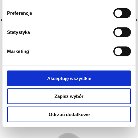
Preferencje
Statystyka
Marketing
Akceptuję wszystkie
Cygaro H. Upmann Regalias
KUBA
Zapisz wybór
H. Upmann Regalias to cygaro eleganckie, spokojne i
bardzo klasycznie...
Odrzuć dodatkowe