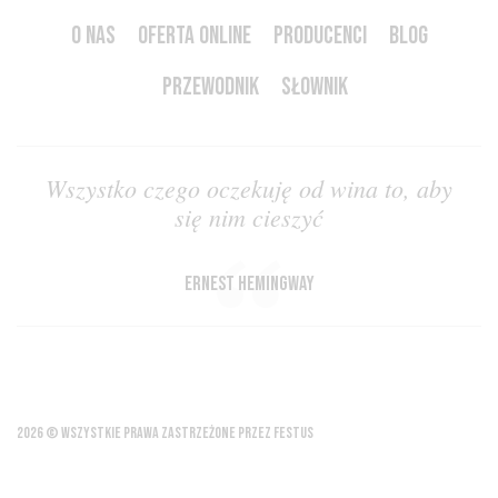
O NAS
OFERTA ONLINE
PRODUCENCI
BLOG
PRZEWODNIK
SŁOWNIK
Wszystko czego oczekuję od wina to, aby
się nim cieszyć
Ernest Hemingway
2026 © WSZYSTKIE PRAWA ZASTRZEŻONE PRZEZ FESTUS
REGULAMIN WITRYNY INTERNETOWEJ
POLITYKA PRYWATNOŚCI