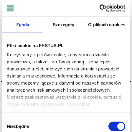
komforcie palenia. Produkcja odbywa się w
Dominikanie, z naciskiem na czystość smaku, dobrą
jakość surowca i powtarzalność charakteru. Cygara tej
marki są przystępne, dobrze ułożone i bardzo
Zgoda
Szczegóły
O plikach cookies
uniwersalne — idealne zarówno na początek przygody z
cygarami, jak i jako codzienny wybór dla tych, którzy
cenią spokój i równowagę.
Pliki cookie na FESTUS.PL
Korzystamy z plików cookie, żeby strona działała
ZOBACZ TAKŻE
prawidłowo, a także - za Twoją zgodą - żeby lepiej
dopasować treści, mierzyć ruch na stronie i prowadzić
działania marketingowe. Informacje o korzystaniu ze
strony możemy łączyć z danymi od naszych partnerów
analitycznych, reklamowych i społecznościowych.
Możesz zaakceptować wszystkie pliki cookie, odrzucić
dodatkowe albo dostosować swój wybór.
Czy masz ukończone 18 lat?
Wybór
Niezbędne
zgody