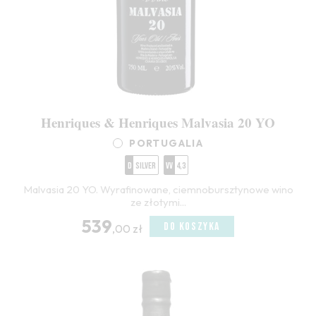
Henriques & Henriques Malvasia 20 YO
PORTUGALIA
D
Silver
VV
4,3
Malvasia 20 YO. Wyrafinowane, ciemnobursztynowe wino
ze złotymi...
539
DO KOSZYKA
,00 zł