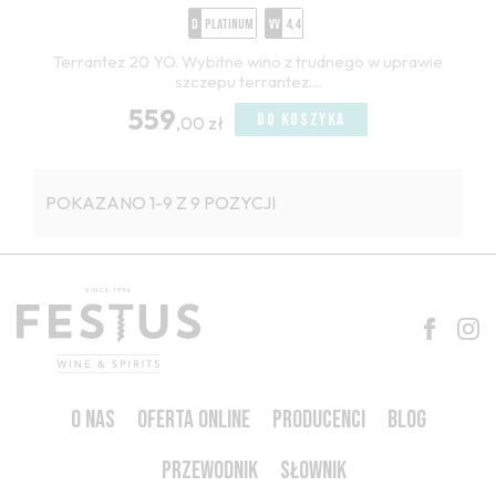
D
Platinum
VV
4,4
Terrantez 20 YO. Wybitne wino z trudnego w uprawie
szczepu terrantez....
559
DO KOSZYKA
,00 zł
POKAZANO 1-9 Z 9 POZYCJI
O NAS
OFERTA ONLINE
PRODUCENCI
BLOG
PRZEWODNIK
SŁOWNIK