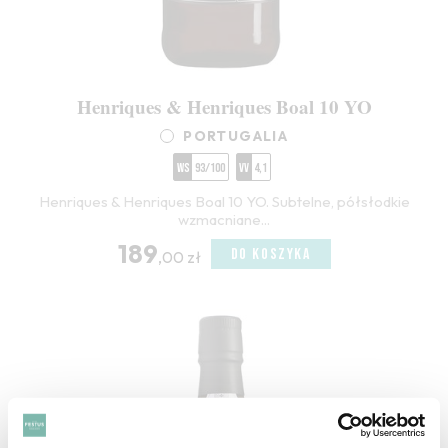
Henriques & Henriques Boal 10 YO
PORTUGALIA
WS
93/100
VV
4,1
Henriques & Henriques Boal 10 YO. Subtelne, półsłodkie
wzmacniane...
189
DO KOSZYKA
,00 zł