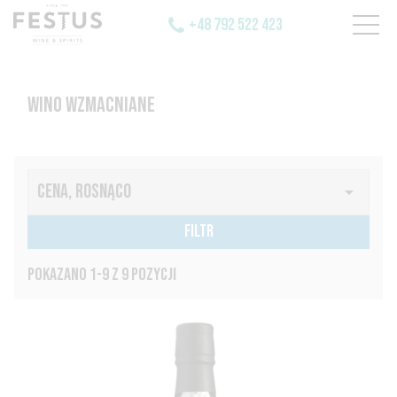
+48 792 522 423
WINO WZMACNIANE
CENA, ROSNĄCO

FILTR
POKAZANO 1-9 Z 9 POZYCJI