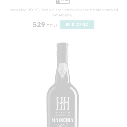
D
98/100
Verdelho 20 YO. Wino o złocistym kolorze z zielonkawymi
refleksami....
529
DO KOSZYKA
,00 zł