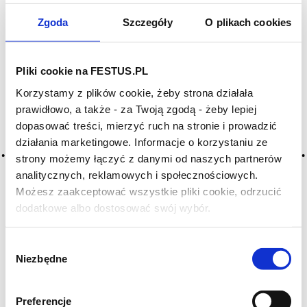
Zgoda
Szczegóły
O plikach cookies
Pliki cookie na FESTUS.PL
Korzystamy z plików cookie, żeby strona działała
prawidłowo, a także - za Twoją zgodą - żeby lepiej
dopasować treści, mierzyć ruch na stronie i prowadzić
działania marketingowe. Informacje o korzystaniu ze
strony możemy łączyć z danymi od naszych partnerów
analitycznych, reklamowych i społecznościowych.
Możesz zaakceptować wszystkie pliki cookie, odrzucić
dodatkowe albo dostosować swój wybór.
Czy masz ukończone 18 lat?
Henriques & Henriques Malvasia 15 YO
Wybór
PORTUGALIA
Niezbędne
zgody
D
93/100
Henriques & Henriques Malvasia 15 YO. Wspaniałe,
Preferencje