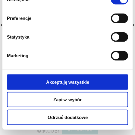
zgody
Preferencje
Statystyka
Marketing
Akceptuję wszystkie
Kopke Porto White & Dry
Zapisz wybór
PORTUGALIA
Kopke White & Dry. Białe porto w najlżejszym dostępnym
Odrzuć dodatkowe
stylu —...
89
DO KOSZYKA
,00 zł