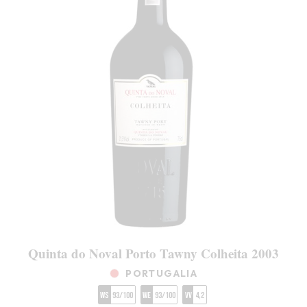
Quinta do Noval Porto Tawny Colheita 2003
PORTUGALIA
WS
93/100
WE
93/100
VV
4,2