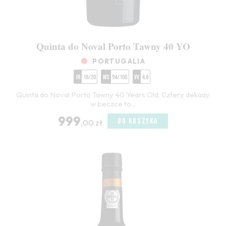
Quinta do Noval Porto Tawny 40 YO
PORTUGALIA
JR
18/20
WS
94/100
VV
4,6
Quinta do Noval Porto Tawny 40 Years Old. Cztery dekady
w beczce to...
999
DO KOSZYKA
,00 zł