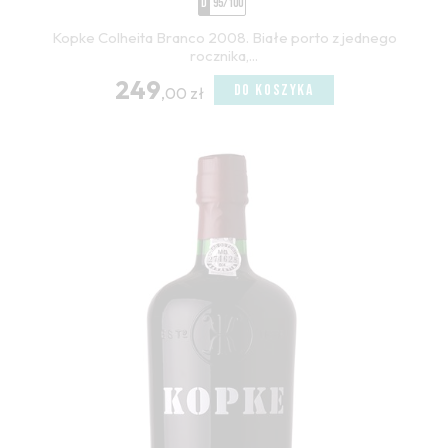
D
95/100
Kopke Colheita Branco 2008. Białe porto z jednego
rocznika,...
249
DO KOSZYKA
,00 zł