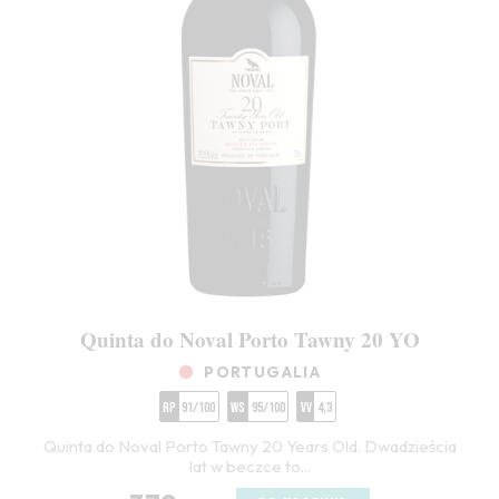
Quinta do Noval Porto Tawny 20 YO
PORTUGALIA
RP
91/100
WS
95/100
VV
4,3
Quinta do Noval Porto Tawny 20 Years Old. Dwadzieścia
lat w beczce to...