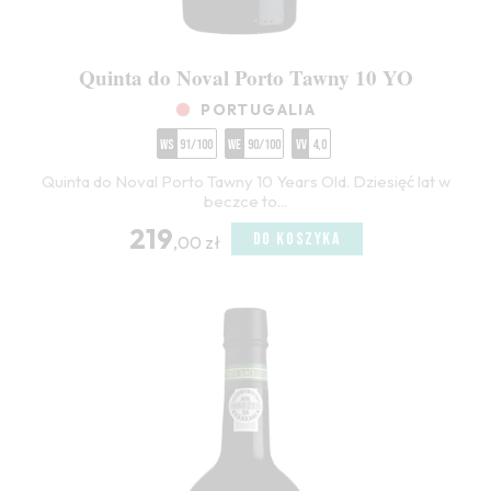
Quinta do Noval Porto Tawny 10 YO
PORTUGALIA
WS
91/100
WE
90/100
VV
4,0
Quinta do Noval Porto Tawny 10 Years Old. Dziesięć lat w
beczce to...
219
DO KOSZYKA
,00 zł