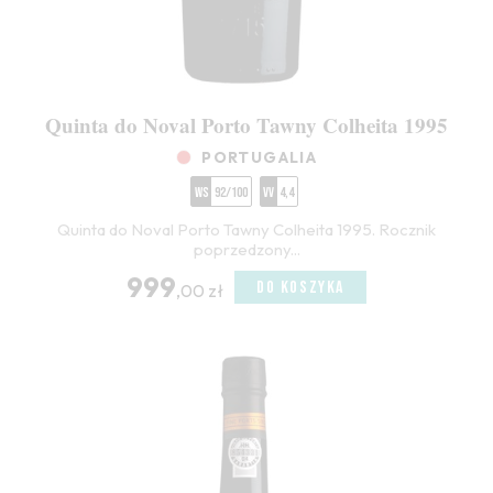
Quinta do Noval Porto Tawny Colheita 1995
PORTUGALIA
WS
92/100
VV
4,4
Quinta do Noval Porto Tawny Colheita 1995. Rocznik
poprzedzony...
999
DO KOSZYKA
,00 zł