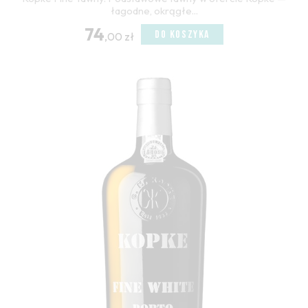
łagodne, okrągłe...
74
DO KOSZYKA
,00 zł