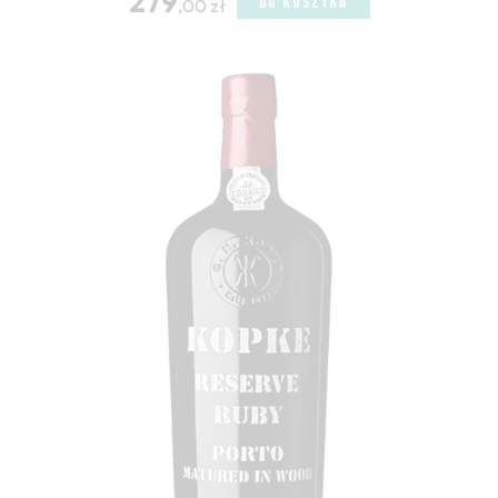
279
DO KOSZYKA
,00 zł