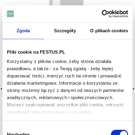
Kopke Porto Vintage 2016 Magnum
Zgoda
Szczegóły
O plikach cookies
PORTUGALIA
WE
96/100
Pliki cookie na FESTUS.PL
Kopke Vintage 2016 Magnum. Porto z jednego
deklarowanego rocznika —...
Korzystamy z plików cookie, żeby strona działała
499
DO KOSZYKA
prawidłowo, a także - za Twoją zgodą - żeby lepiej
,00 zł
dopasować treści, mierzyć ruch na stronie i prowadzić
działania marketingowe. Informacje o korzystaniu ze
strony możemy łączyć z danymi od naszych partnerów
analitycznych, reklamowych i społecznościowych.
Możesz zaakceptować wszystkie pliki cookie, odrzucić
dodatkowe albo dostosować swój wybór.
Czy masz ukończone 18 lat?
Wybór
Niezbędne