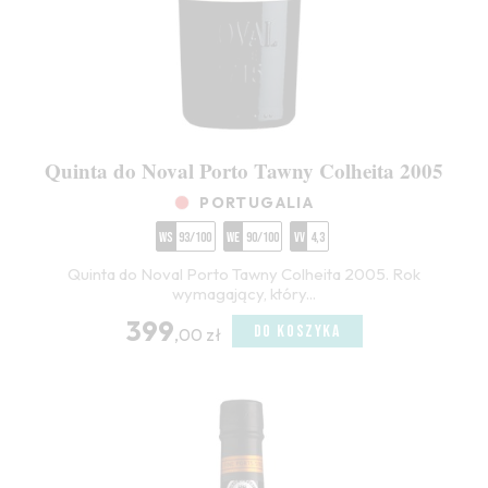
Quinta do Noval Porto Tawny Colheita 2005
PORTUGALIA
WS
93/100
WE
90/100
VV
4,3
Quinta do Noval Porto Tawny Colheita 2005. Rok
wymagający, który...
399
DO KOSZYKA
,00 zł