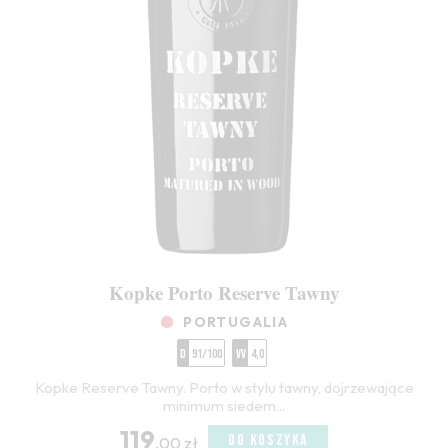
Kopke Porto Reserve Tawny
PORTUGALIA
D
91/100
VV
4,0
Kopke Reserve Tawny. Porto w stylu tawny, dojrzewające
minimum siedem...
119
DO KOSZYKA
,00 zł