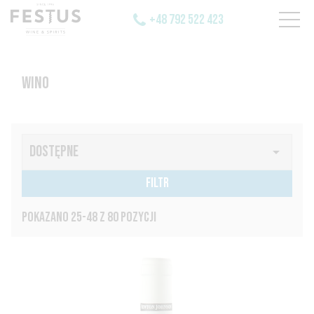
+48 792 522 423
WINO
DOSTĘPNE

FILTR
POKAZANO 25-48 Z 80 POZYCJI