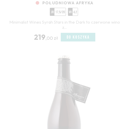
POŁUDNIOWA AFRYKA
JR
17,5/20
VV
4,2
Minimalist Wines Syrah Stars in the Dark to czerwone wino
z...
219
DO KOSZYKA
,00 zł