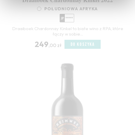
POŁUDNIOWA AFRYKA
JP
*****
Draaiboek Chardonnay Kinkel to białe wino z RPA, które
łączy w sobie...
249
DO KOSZYKA
,00 zł