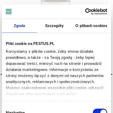
Zgoda
Szczegóły
O plikach cookies
Pliki cookie na FESTUS.PL
Korzystamy z plików cookie, żeby strona działała
prawidłowo, a także - za Twoją zgodą - żeby lepiej
Glenwood Syrah Vigneron's Selection 2024
dopasować treści, mierzyć ruch na stronie i prowadzić
POŁUDNIOWA AFRYKA
działania marketingowe. Informacje o korzystaniu ze
strony możemy łączyć z danymi od naszych partnerów
Glenwood Syrah Vigneron’s Selection to czerwone wino z
analitycznych, reklamowych i społecznościowych.
doliny...
Możesz zaakceptować wszystkie pliki cookie, odrzucić
99
DO KOSZYKA
,00 zł
dodatkowe albo dostosować swój wybór.
Czy masz ukończone 18 lat?
Wybór
Niezbędne