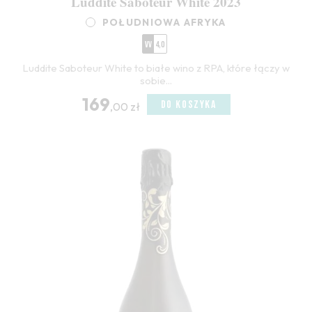
Luddite Saboteur White 2023
POŁUDNIOWA AFRYKA
VV
4,0
Luddite Saboteur White to białe wino z RPA, które łączy w
sobie...
169
DO KOSZYKA
,00 zł