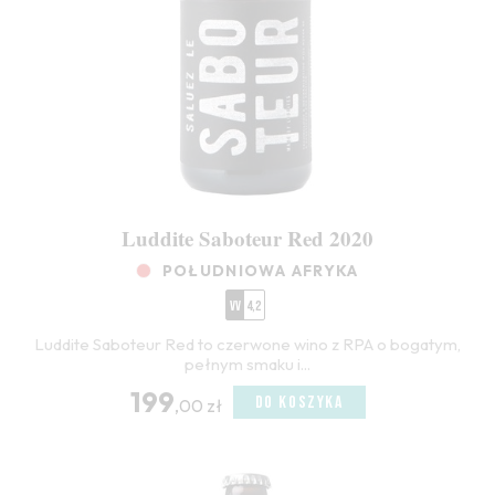
Luddite Saboteur Red 2020
POŁUDNIOWA AFRYKA
VV
4,2
Luddite Saboteur Red to czerwone wino z RPA o bogatym,
pełnym smaku i...
199
DO KOSZYKA
,00 zł